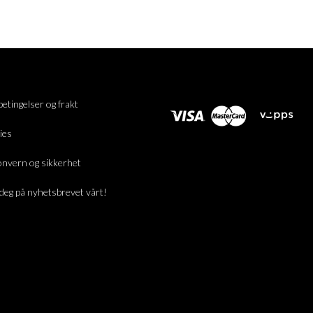
betingelser og frakt
ies
nvern og sikkerhet
deg på nyhetsbrevet vårt!