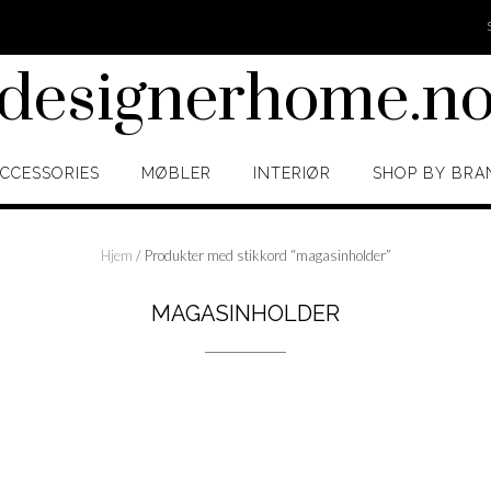
designerhome.n
CCESSORIES
MØBLER
INTERIØR
SHOP BY BRA
Hjem
/ Produkter med stikkord “magasinholder”
MAGASINHOLDER