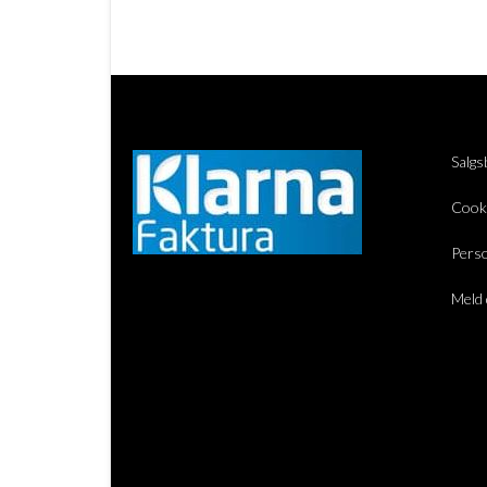
Salgs
Cook
Perso
Meld 