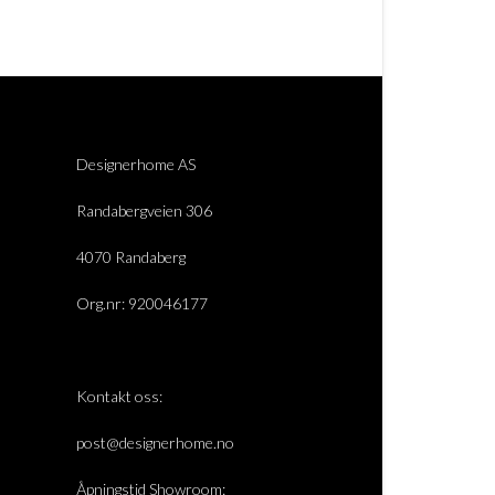
Designerhome AS
Randabergveien 306
4070 Randaberg
Org.nr: 920046177
Kontakt oss:
post@designerhome.no
Åpningstid Showroom: