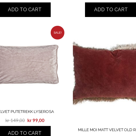
ADD TO CART
ADD TO CART
SALE!
ELVET PUTETREKK LYSEROSA
kr
149,00
kr
99,00
MILLE MOI MATT VELVET OLD 
ADD TO CART