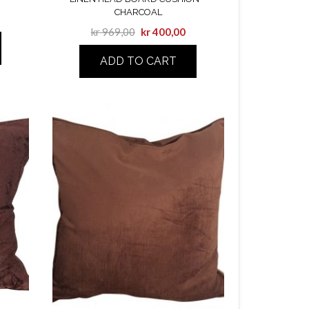
CHARCOAL
kr
969,00
kr
400,00
ADD TO CART