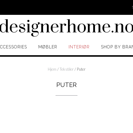
designerhome.n
CCESSORIES
MØBLER
INTERIØR
SHOP BY BRA
Hjem
/
Tekstiler
/ Puter
PUTER