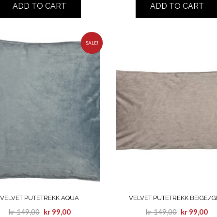
ADD TO CART
ADD TO CART
SALE!
VELVET PUTETREKK AQUA
VELVET PUTETREKK BEIGE/
kr
149,00
kr
99,00
kr
149,00
kr
99,00