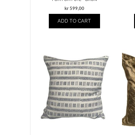
kr
599,00
ADD TO CART