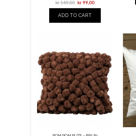
kr
149,00
kr
99,00
ADD TO CART
POM POM PUTE – BRUN