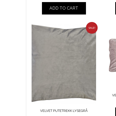
ADD TO CART
SALE!
V
VELVET PUTETREKK LYSEGRÅ