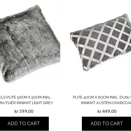
ELS PUTE 50CM X 50CM INKL.
PUTE 40CM X 60CM INKL. DUN
N/FJÆR INNMAT LIGHT GREY
INNMAT AUSTEN CHARCOA
kr
599,00
kr
449,00
ADD TO CART
ADD TO CART