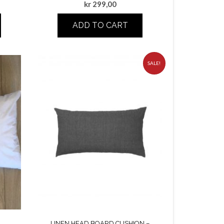
kr
299,00
ADD TO CART
SALE!
LINEN HEAD BOARD CUSHION –