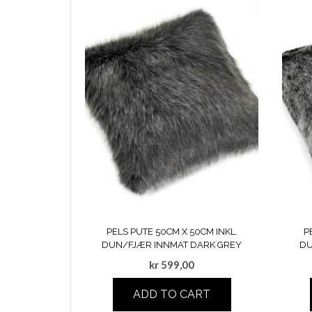
PELS PUTE 50CM X 50CM INKL.
P
DUN/FJÆR INNMAT DARK GREY
DU
kr
599,00
ADD TO CART