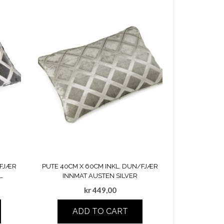
/FJÆR
PUTE 40CM X 60CM INKL. DUN/FJÆR
L
INNMAT AUSTEN SILVER
kr
449,00
ADD TO CART