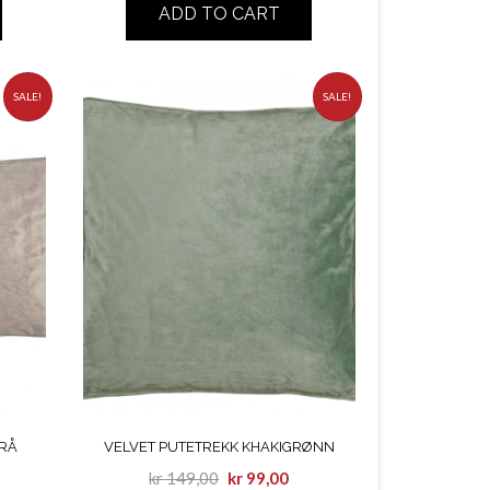
ADD TO CART
SALE!
SALE!
GRÅ
VELVET PUTETREKK KHAKIGRØNN
kr
149,00
kr
99,00