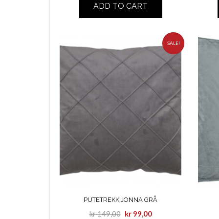
ADD TO CART
SALE!
PUTETREKK JONNA GRÅ
kr
149,00
kr
99,00