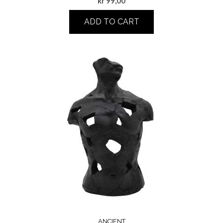
kr
99,00
ADD TO CART
ANCIENT