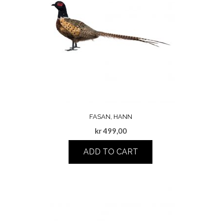
FASAN, HANN
kr
499,00
ADD TO CART