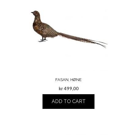
FASAN, HØNE
kr
499,00
ADD TO CART