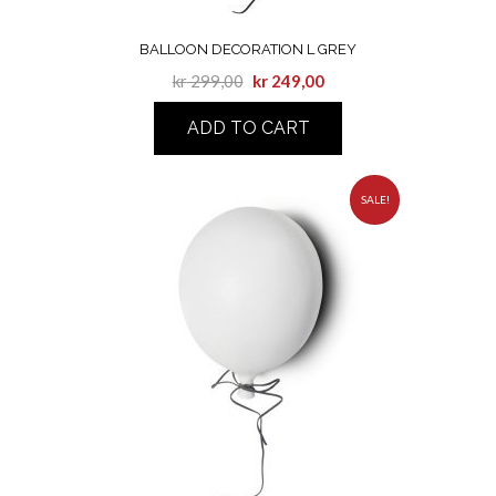
BALLOON DECORATION L GREY
kr
299,00
kr
249,00
ADD TO CART
SALE!