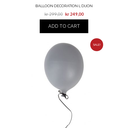
BALLOON DECORATION L DIJON
kr
299,00
kr
249,00
ADD TO CART
SALE!