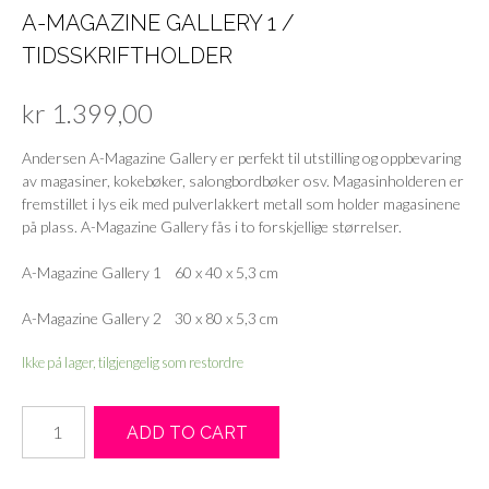
A-MAGAZINE GALLERY 1 /
TIDSSKRIFTHOLDER
kr
1.399,00
Andersen A-Magazine Gallery er perfekt til utstilling og oppbevaring
av magasiner, kokebøker, salongbordbøker osv. Magasinholderen er
fremstillet i lys eik med pulverlakkert metall som holder magasinene
på plass. A-Magazine Gallery fås i to forskjellige størrelser.
A-Magazine Gallery 1 60 x 40 x 5,3 cm
A-Magazine Gallery 2 30 x 80 x 5,3 cm
Ikke på lager, tilgjengelig som restordre
A-
ADD TO CART
MAGAZINE
GALLERY
1