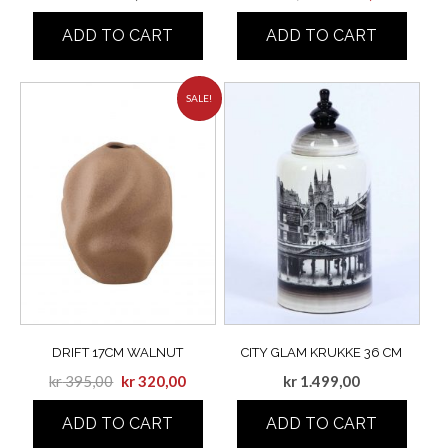
ADD TO CART
ADD TO CART
SALE!
DRIFT 17CM WALNUT
CITY GLAM KRUKKE 36 CM
kr
395,00
kr
320,00
kr
1.499,00
ADD TO CART
ADD TO CART