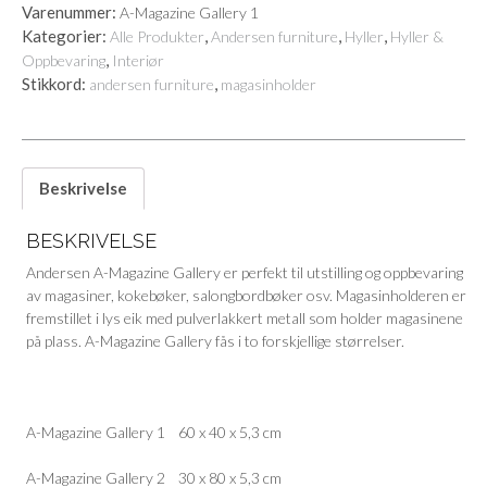
Varenummer:
A-Magazine Gallery 1
/
Kategorier:
,
,
,
Alle Produkter
Andersen furniture
Hyller
Hyller &
TIDSSKRIFTHOLDER
,
Oppbevaring
Interiør
antall
Stikkord:
,
andersen furniture
magasinholder
Beskrivelse
BESKRIVELSE
Andersen A-Magazine Gallery er perfekt til utstilling og oppbevaring
av magasiner, kokebøker, salongbordbøker osv. Magasinholderen er
fremstillet i lys eik med pulverlakkert metall som holder magasinene
på plass. A-Magazine Gallery fås i to forskjellige størrelser.
A-Magazine Gallery 1 60 x 40 x 5,3 cm
A-Magazine Gallery 2 30 x 80 x 5,3 cm