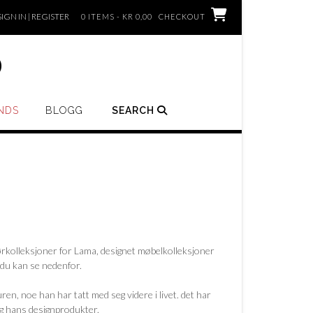
SIGN IN | REGISTER
0 ITEMS - KR 0,00
CHECKOUT
o
NDS
BLOGG
SEARCH
iørkolleksjoner for Lama, designet møbelkolleksjoner
 du kan se nedenfor.
ren, noe han har tatt med seg videre i livet. det har
 og hans designprodukter.