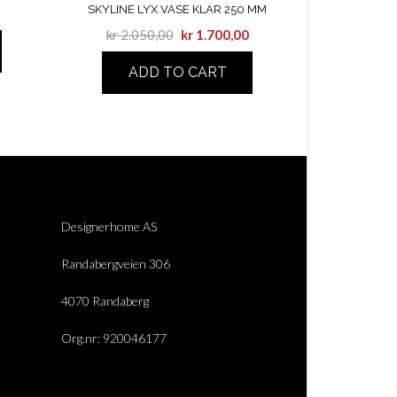
SKYLINE LYX VASE KLAR 250 MM
kr
2.050,00
kr
1.700,00
ADD TO CART
Designerhome AS
Randabergveien 306
4070 Randaberg
Org.nr: 920046177