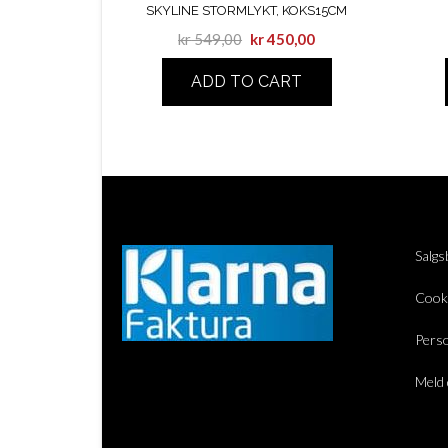
SKYLINE STORMLYKT, KOKS15CM
kr
549,00
kr
450,00
ADD TO CART
Salgs
Cook
Perso
Meld 