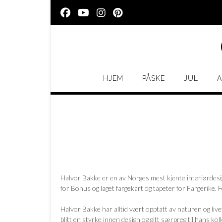
Skip
to
content
HJEM
PÅSKE
JUL
A
Halvor Bakke er en av Norges mest kjente interiørdesig
for Bohus og laget fargekart og tapeter for Fargerike
Halvor Bakke har alltid vært opptatt av naturen og livet
blitt en styrke innen design og gitt særpreg til hans k