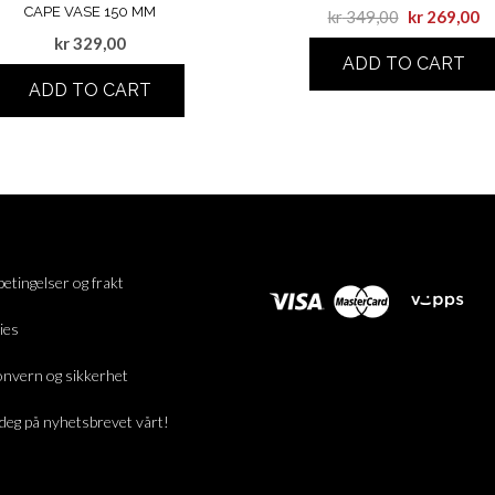
CAPE VASE 150 MM
kr
349,00
kr
269,00
kr
329,00
ADD TO CART
ADD TO CART
betingelser og frakt
ies
nvern og sikkerhet
deg på nyhetsbrevet vårt!