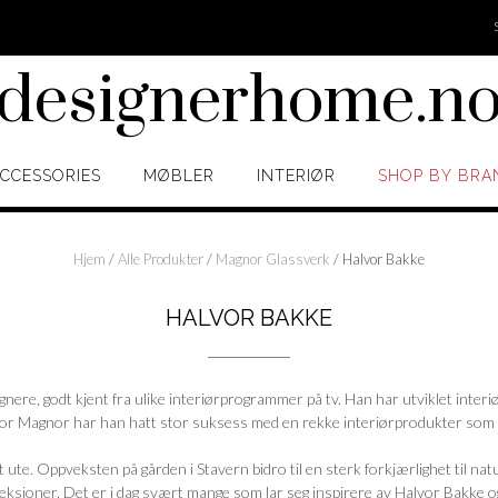
designerhome.n
CCESSORIES
MØBLER
INTERIØR
SHOP BY BRA
Hjem
/
Alle Produkter
/
Magnor Glassverk
/ Halvor Bakke
HALVOR BAKKE
nere, godt kjent fra ulike interiørprogrammer på tv. Han har utviklet inter
. For Magnor har han hatt stor suksess med en rekke interiørprodukter som
 ute. Oppveksten på gården i Stavern bidro til en sterk forkjærlighet til natu
olleksjoner. Det er i dag svært mange som lar seg inspirere av Halvor Bakke