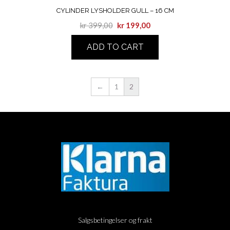
CYLINDER LYSHOLDER GULL – 16 CM
kr
399,00
kr
199,00
ADD TO CART
←
1
2
Salgsbetingelser og frakt