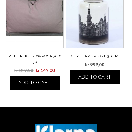
PUTETREKK, STØVROSA 70 X
CITY GLAM KRUKKE 30 CM
50
kr
999,00
kr
399,00
kr
149,00
ADD TO CART
ADD TO CART