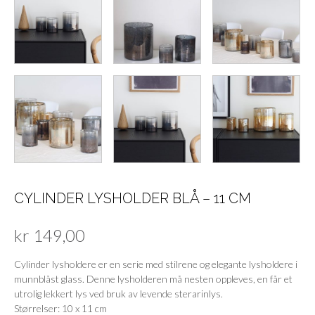
CYLINDER LYSHOLDER BLÅ – 11 CM
kr
149,00
Cylinder lysholdere er en serie med stilrene og elegante lysholdere i
munnblåst glass. Denne lysholderen må nesten oppleves, en får et
utrolig lekkert lys ved bruk av levende sterarinlys.
Størrelser: 10 x 11 cm