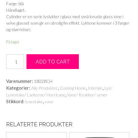
Farge: blå
Håndlaget.
Cylinder er en serie lyslykter i glass med små knuste glass inne i
selve glasset som gir en utrolig fin effekt. Lyktene kommer i 3 farger
og størrelser.
På lager
Cylinder
ADD TO CART
lysholder
blå
-
Varenummer:
18028CH
11
Kategorier:
,
,
,
Alle Produkter
Coming Home
Interiør
Lys/
cm
,
Lysestake/ Lanterne/ Hurricane
Vase/ Krukker/ urner
antall
Stikkord:
,
lysestake
vase
RELATERTE PRODUKTER