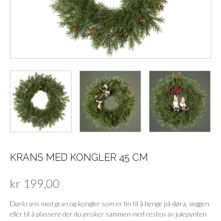
KRANS MED KONGLER 45 CM
kr
199,00
Dørkrans med gran og kongler som er fin til å henge på døra, veggen
eller til å plassere der du ønsker sammen med resten av julepynten