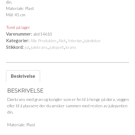
din.
Materiale: Plast
Mål: 45 cm
Tomt på lager
Varenummer:
alot14610
Kategorier:
,
,
,
Alle Produkter
Alot
Interiør
juledekor
Stikkord:
,
,
,
jul
julekrans
julepynt
krans
Beskrivelse
BESKRIVELSE
Dørkrans med gran og kongler som er fin til å henge på døra, veggen
eller til å plassere der du ønsker sammen med resten av julepynten
din.
Materiale: Plast