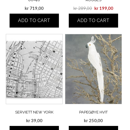
kr
719,00
kr
289,00
kr
199,00
ADD TO CART
ADD TO CART
SERVIETT NEW YORK
PAPEGØYE HVIT
kr
39,00
kr
250,00