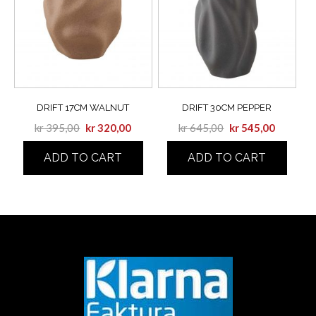
DRIFT 17CM WALNUT
DRIFT 30CM PEPPER
kr
395,00
kr
320,00
kr
645,00
kr
545,00
ADD TO CART
ADD TO CART