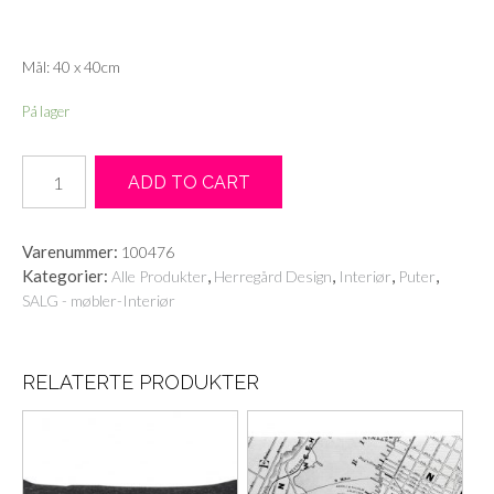
Mål: 40 x 40cm
På lager
Pute
ADD TO CART
Velour
40x40cm
sølvgrå
Varenummer:
100476
antall
Kategorier:
,
,
,
,
Alle Produkter
Herregård Design
Interiør
Puter
SALG - møbler-Interiør
RELATERTE PRODUKTER