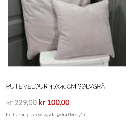
PUTE VELOUR 40X40CM SØLVGRÅ
kr
229,00
kr
100,00
Flott velourpute i sølvgrå farge fra Herregård