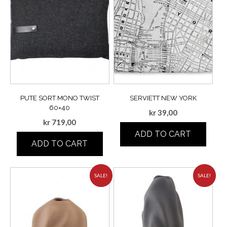
PUTE SORT MONO TWIST
SERVIETT NEW YORK
60×40
kr
39,00
kr
719,00
ADD TO CART
ADD TO CART
SALE!
SALE!