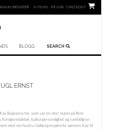
SIGN IN | REGISTER
0 ITEMS - KR 0,00
CHECKOUT
o
NDS
BLOGG
SEARCH
FUGL ERNST
 Kay Bojesens far, som var en stor mann på flere
forlagsredaktør, kulturpersonlighet og samtidig en
men med sin hustru Valborg inspirerte sønnen Kay til