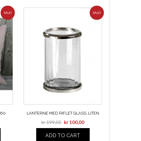
SALE!
SALE!
 60
LANTERNE MED RIFLET GLASS, LITEN
kr
199,00
kr
100,00
ADD TO CART