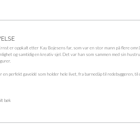
VELSE
Ernst er oppkalt etter Kay Bojesens far, som var en stor mann på flere omr
lighet og samtidig en kreativ sjel. Det var han som sammen med sin hustru 
igurer.
r en perfekt gaveidé som holder hele livet, fra barnedåp til redebyggeren, til
lt bøk