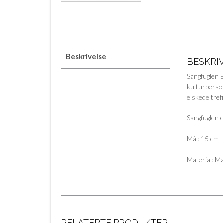
Beskrivelse
BESKRI
Sangfuglen 
kulturperson
elskede tref
Sangfuglen e
Mål: 15 cm
Material: Ma
RELATERTE PRODUKTER