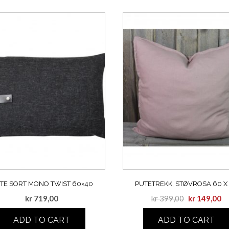
TE SORT MONO TWIST 60×40
PUTETREKK, STØVROSA 60 X
kr
719,00
kr
399,00
kr
149,00
ADD TO CART
ADD TO CART