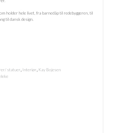
rer.
m holder hele livet, fra barnedåp til redebyggeren, til
ng til dansk design.
,
,
rer/ statuer
Interiør
Kay Bojesen
eleke