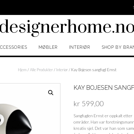
designerhome.n
CCESSORIES
MØBLER
INTERIØR
SHOP BY BRA
Hjem
/
Alle Produkter
/
Interiør
/ Kay Bojesen sangfugl Ernst
KAY BOJESEN SANG
kr
599,00
Sangfuglen Ernst er oppkalt etter
områder. Han var foretningsmann, 
kreativ sjel. Det var han som sam