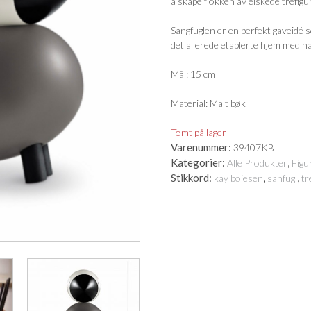
å skape flokken av elskede trefigu
Sangfuglen er en perfekt gaveidé so
det allerede etablerte hjem med ha
Mål: 15 cm
Material: Malt bøk
Tomt på lager
Varenummer:
39407KB
Kategorier:
,
Alle Produkter
Figu
Stikkord:
,
,
kay bojesen
sanfugl
tr