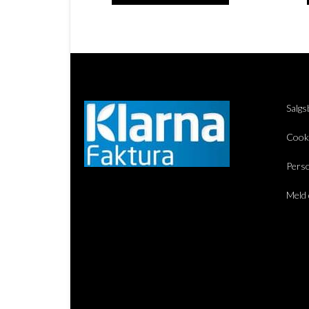
Salgs
Cook
Perso
Meld 