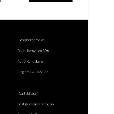
Designerhome AS
Randabergveien 306
4070 Randaberg
Org.nr: 920046177
Kontakt oss:
post@designerhome.no