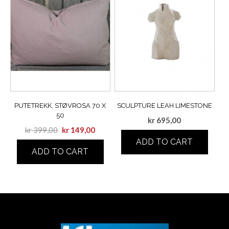
PUTETREKK, STØVROSA 70 X
SCULPTURE LEAH LIMESTONE
50
kr
695,00
kr
399,00
kr
149,00
ADD TO CART
ADD TO CART