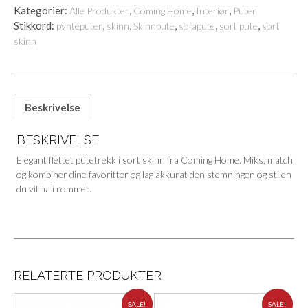
Kategorier:
,
,
,
Alle Produkter
Coming Home
Interiør
Puter
Stikkord:
,
,
,
,
,
pynteputer
skinn
Skinnpute
sofapute
sort pute
sort
skinn
Beskrivelse
BESKRIVELSE
Elegant flettet putetrekk i sort skinn fra Coming Home. Miks, match
og kombiner dine favoritter og lag akkurat den stemningen og stilen
du vil ha i rommet.
RELATERTE PRODUKTER
SALE!
SALE!