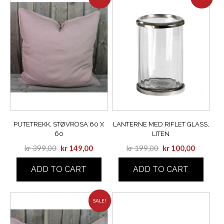
PUTETREKK, STØVROSA 60 X
LANTERNE MED RIFLET GLASS,
60
LITEN
kr
399,00
kr
149,00
kr
199,00
kr
100,00
ADD TO CART
ADD TO CART
SALE!