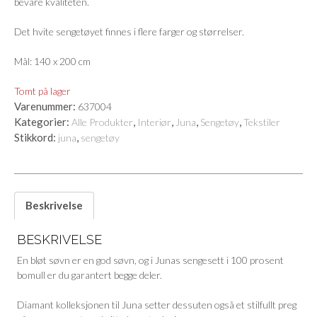
bevare kvaliteten.
Det hvite sengetøyet finnes i flere farger og størrelser.
Mål: 140 x 200 cm
Tomt på lager
Varenummer:
637004
Kategorier:
,
,
,
,
Alle Produkter
Interiør
Juna
Sengetøy
Tekstiler
Stikkord:
,
juna
sengetøy
Beskrivelse
BESKRIVELSE
En bløt søvn er en god søvn, og i Junas sengesett i 100 prosent
bomull er du garantert begge deler.
Diamant kolleksjonen til Juna setter dessuten også et stilfullt preg