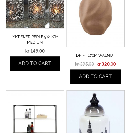
LYKT FJÆR PERLE 9X12CM,
MEDIUM
kr
149,00
DRIFT 17CM WALNUT
ADD TO CART
kr
395,00
kr
320,00
ADD TO CART