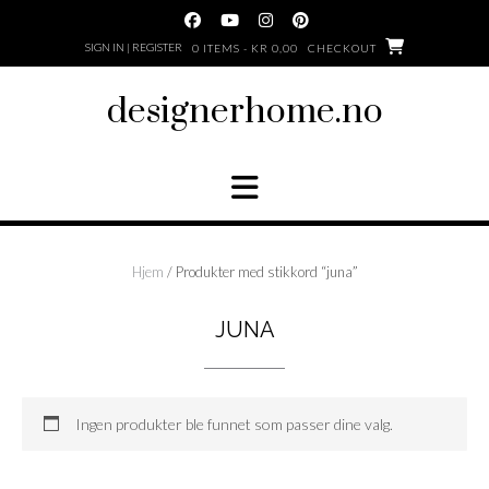
Skip
to
SIGN IN | REGISTER
0 ITEMS - KR 0,00
CHECKOUT
content
designerhome.no
Hjem
/ Produkter med stikkord “juna”
JUNA
Ingen produkter ble funnet som passer dine valg.