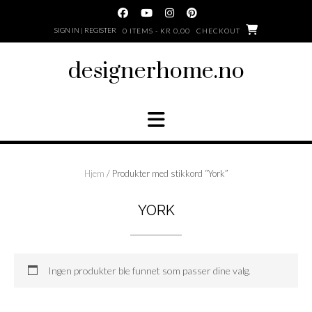
Skip
to
SIGN IN | REGISTER
0 ITEMS - KR 0,00
CHECKOUT
content
designerhome.no
Hjem
/ Produkter med stikkord “York”
YORK
Ingen produkter ble funnet som passer dine valg.