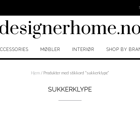
designerhome.n
CCESSORIES
MØBLER
INTERIØR
SHOP BY BRA
Hjem
/ Produkter med stikkord “sukkerklype”
SUKKERKLYPE