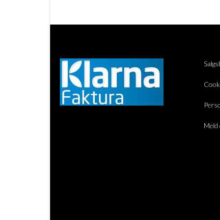
Salgs
Cook
Perso
Meld 