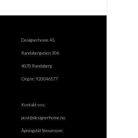
Designerhome AS
Randabergveien 306
4070 Randaberg
Org.nr: 920046177
Kontakt oss:
post@designerhome.no
Åpningstid Showroom: