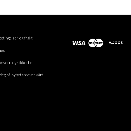
betingelser og frakt
ies
nvern og sikkerhet
deg på nyhetsbrevet vårt!