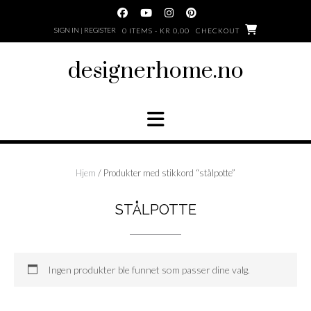
Skip
to
SIGN IN | REGISTER
0 ITEMS - KR 0,00
CHECKOUT
content
designerhome.no
Hjem
/ Produkter med stikkord “stålpotte”
STÅLPOTTE
Ingen produkter ble funnet som passer dine valg.