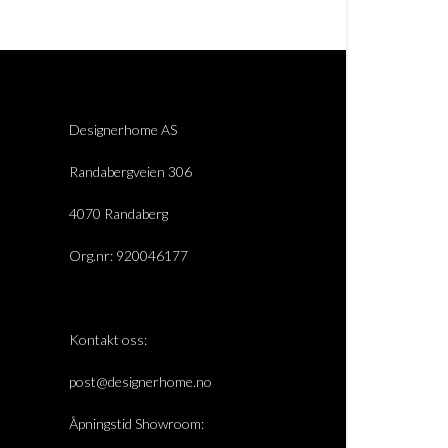
Designerhome AS
Randabergveien 306
4070 Randaberg
Org.nr: 920046177
Kontakt oss:
post@designerhome.no
Åpningstid Showroom: