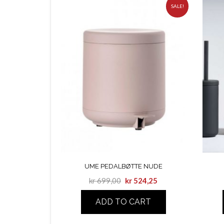
SALE!
UME PEDALBØTTE NUDE
kr
699,00
kr
524,25
ADD TO CART