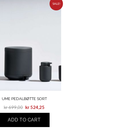
SALE!
UME PEDALBØTTE SORT
kr
699,00
kr
524,25
ADD TO CART