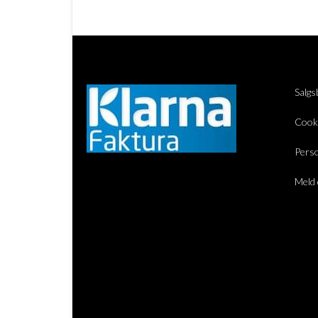
Salgs
Cook
Perso
Meld 