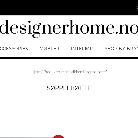
designerhome.n
CCESSORIES
MØBLER
INTERIØR
SHOP BY BRA
Hjem
/ Produkter med stikkord “søppelbøtte”
SØPPELBØTTE