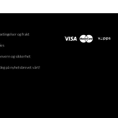
betingelser og frakt
ies
nvern og sikkerhet
deg på nyhetsbrevet vårt!