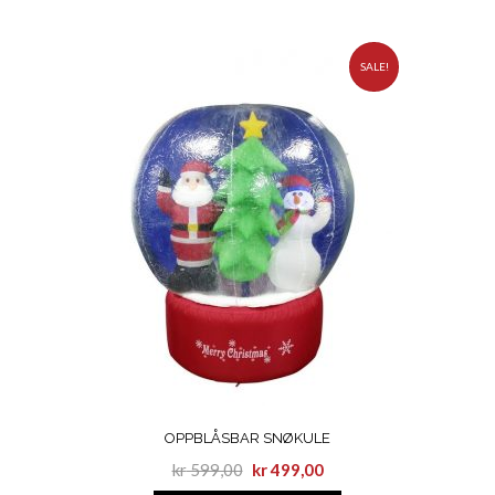
SALE!
OPPBLÅSBAR SNØKULE
kr
599,00
kr
499,00