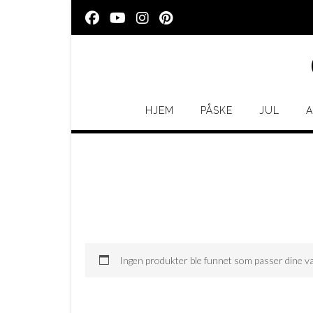
Skip
to
content
HJEM
PÅSKE
JUL
A
Ingen produkter ble funnet som passer dine va