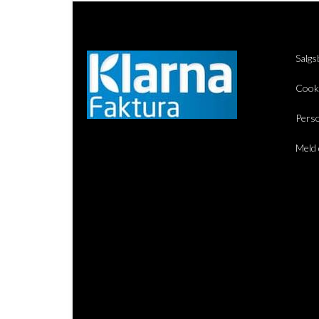
Salgs
Cook
Perso
Meld 