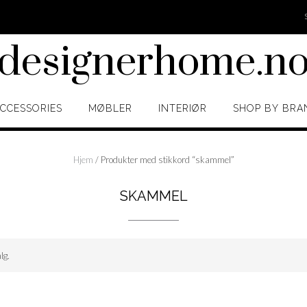
designerhome.n
CCESSORIES
MØBLER
INTERIØR
SHOP BY BRA
Hjem
/ Produkter med stikkord “skammel”
SKAMMEL
lg.