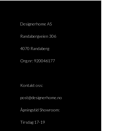
Designerhome AS
Randabergveien 306
4070 Randaberg
Org.nr: 920046177
Kontakt oss:
post@designerhome.no
Åpningstid Showroom:
Tirsdag 17-19