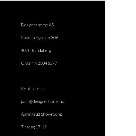
Designerhome AS
Randabergveien 306
4070 Randaberg
Org.nr: 920046177
Kontakt oss:
post@designerhome.no
Åpningstid Showroom:
Tirsdag 17-19