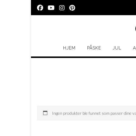
Skip
to
content
HJEM
PÅSKE
JUL
A
Ingen produkter ble funnet som passer dine va