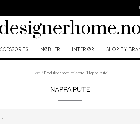
designerhome.n
CCESSORIES
MØBLER
INTERIØR
SHOP BY BRA
Hjem
/ Produkter med stikkord “Nappa pute”
NAPPA PUTE
lg.