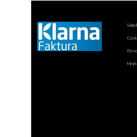
Salgs
Cook
Perso
Meld 