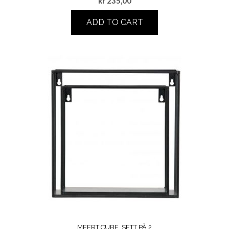
kr
235,00
ADD TO CART
MEERT CUBE, SETT PÅ 2