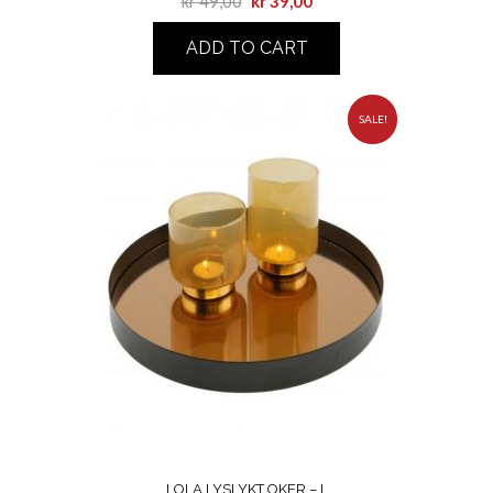
kr
49,00
kr
39,00
ADD TO CART
SALE!
LOLA LYSLYKT OKER – L