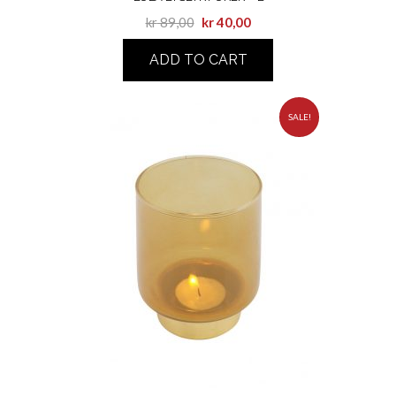
kr
89,00
kr
40,00
ADD TO CART
SALE!