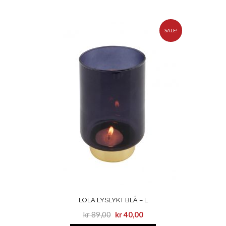
SALE!
LOLA LYSLYKT BLÅ – L
kr
89,00
kr
40,00