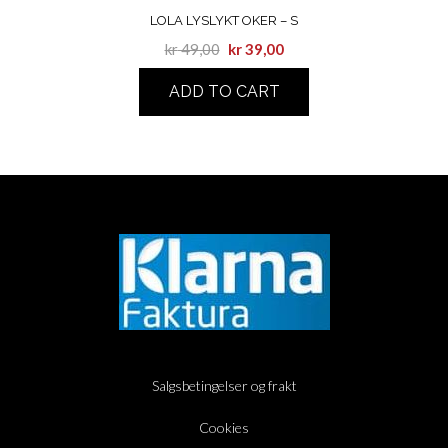
LOLA LYSLYKT OKER – S
kr
49,00
kr
39,00
ADD TO CART
Salgsbetingelser og frakt
Cookies