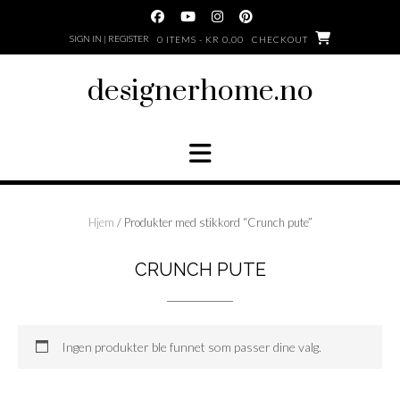
Skip
to
SIGN IN | REGISTER
0 ITEMS - KR 0,00
CHECKOUT
content
designerhome.no
Hjem
/ Produkter med stikkord “Crunch pute”
CRUNCH PUTE
Ingen produkter ble funnet som passer dine valg.