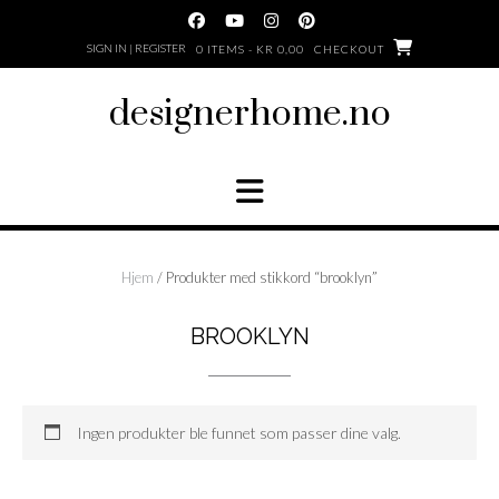
Skip
to
SIGN IN | REGISTER
0 ITEMS - KR 0,00
CHECKOUT
content
designerhome.no
Hjem
/ Produkter med stikkord “brooklyn”
BROOKLYN
Ingen produkter ble funnet som passer dine valg.