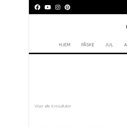
Skip
to
content
HJEM
PÅSKE
JUL
A
Viser alle 6 resultater