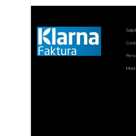
Salgs
Cook
Perso
Meld 