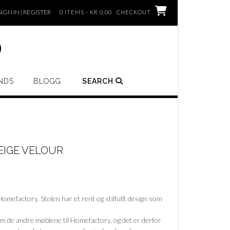
SIGN IN | REGISTER
0 ITEMS - KR 0,00
CHECKOUT
o
NDS
BLOGG
SEARCH
EIGE VELOUR
Homefactory. Stolen har et rent og stilfullt design som
m de andre møblene til Homefactory, og det er derfor