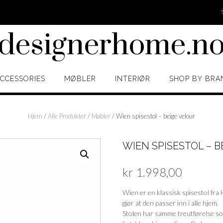
designerhome.n
CCESSORIES
MØBLER
INTERIØR
SHOP BY BRA
Hjem
/
Alle Produkter
/
Møbler
/ Wien spisestol – beige velour
WIEN SPISESTOL – B
kr
1.998,00
Wien er en klassisk spisestol fra 
gjør at den passer inn i alle hjem.
Stolen har samme treutførelse so