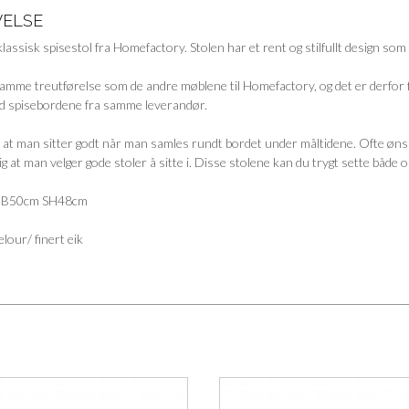
VELSE
lassisk spisestol fra Homefactory. Stolen har et rent og stilfullt design som g
samme treutførelse som de andre møblene til Homefactory, og det er derfor 
 spisebordene fra samme leverandør.
g at man sitter godt når man samles rundt bordet under måltidene. Ofte ønsk
tig at man velger gode stoler å sitte i. Disse stolene kan du trygt sette både 
m B50cm SH48cm
elour/ finert eik