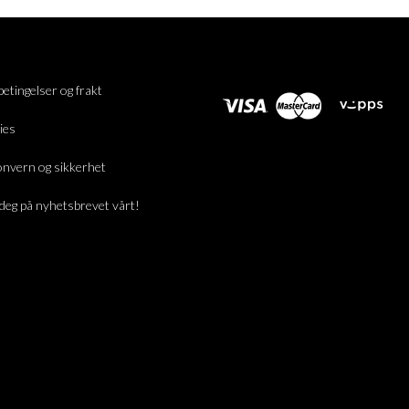
betingelser og frakt
ies
nvern og sikkerhet
deg på nyhetsbrevet vårt!