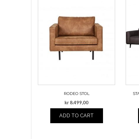
RODEO STOL
ST
kr
8.499,00
ADD TO CART