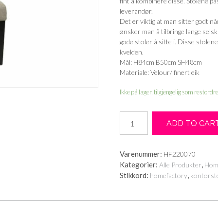
fint å kombinere disse. Stolene
leverandør.
Det er viktig at man sitter godt 
ønsker man å tilbringe lange selsk
gode stoler å sitte i. Disse stolen
kvelden.
Mål: H84cm B50cm SH48cm
Materiale: Velour/ finert eik
Ikke på lager, tilgjengelig som restordr
Wien
ADD TO CAR
spisestol
-
beige
Varenummer:
HF220070
velour
Kategorier:
,
Alle Produkter
Hom
antall
Stikkord:
,
homefactory
kontorst