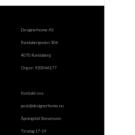
Designerhome AS
Randabergveien 306
4070 Randaberg
Org.nr: 920046177
Kontakt oss:
post@designerhome.no
Åpningstid Showroom:
Tirsdag 17-19