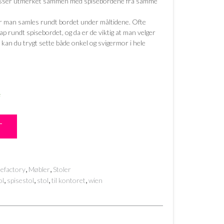
 passer utmerket sammen med spisebordene fra samme
når man samles rundt bordet under måltidene. Ofte
ap rundt spisebordet, og da er de viktig at man velger
e kan du trygt sette både onkel og svigermor i hele
e
T
,
,
efactory
Møbler
Stoler
,
,
,
,
ol
spisestol
stol
til kontoret
wien