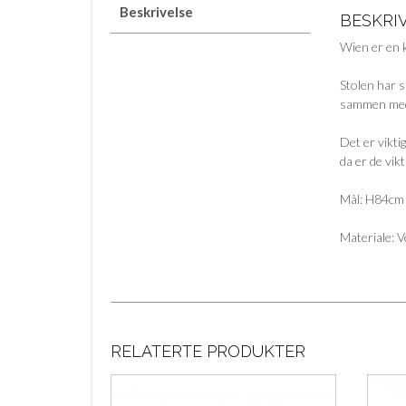
Beskrivelse
BESKRI
Wien er en k
Stolen har 
sammen med
Det er vikti
da er de vik
Mål: H84c
Materiale: V
RELATERTE PRODUKTER