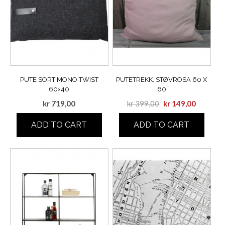
PUTE SORT MONO TWIST
PUTETREKK, STØVROSA 60 X
60×40
60
kr
719,00
kr
399,00
kr
149,00
ADD TO CART
ADD TO CART