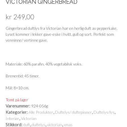
VICTORIAN GINGERBREAD
kr
249,00
Gingerbread duftlys fra Victorian har en herlig duft av pepperkake.
Lyset kommer i lekker gave-eske i hvitt, gull og sort. Perfekt som
venninne/ vertinne gave.
Materiale: 60% parafin, 40% vegetabilsk voks.
Brenentid: 45 timer.
Mål: 8×10 cm.
Tomt på lager
Varenummer:
924-056g
Kategorier:
,
,
,
Alle Produkter
Duftelys/ duftepinner
Duftelys/lys
,
Interiør
Victorian
Stikkord:
,
,
,
duft
duftelys
victorian
xmas