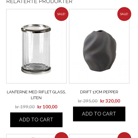
RELATERTE PRODUKTER
SALE!
SALE!
LANTERNE MED RIFLET GLASS,
DRIFT 17CM PEPPER
LITEN
kr
395,00
kr
320,00
kr
199,00
kr
100,00
ADD TO CART
ADD TO CART