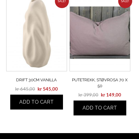
SALE!
SALE!
DRIFT 30CM VANILLA
PUTETREKK, STØVROSA 70 X
50
kr
645,00
kr
545,00
kr
399,00
kr
149,00
ADD TO CART
ADD TO CART