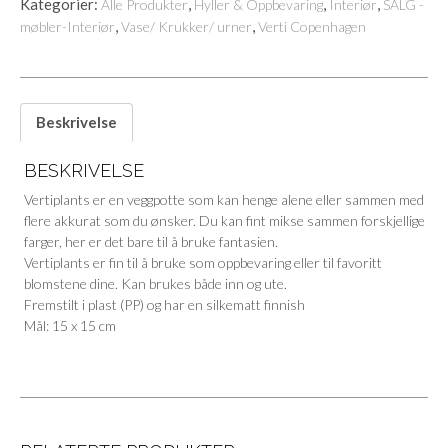
Kategorier:
,
,
,
Alle Produkter
Hyller & Oppbevaring
Interiør
SALG -
,
,
møbler-Interiør
Vase/ Krukker/ urner
Verti Copenhagen
Beskrivelse
BESKRIVELSE
Vertiplants er en veggpotte som kan henge alene eller sammen med
flere akkurat som du ønsker. Du kan fint mikse sammen forskjellige
farger, her er det bare til å bruke fantasien.
Vertiplants er fin til å bruke som oppbevaring eller til favoritt
blomstene dine. Kan brukes både inn og ute.
Fremstilt i plast (PP) og har en silkematt finnish
Mål: 15 x 15 cm