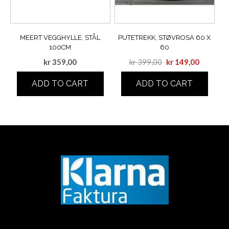
MEERT VEGGHYLLE, STÅL
PUTETREKK, STØVROSA 60 X
100CM
60
kr
359,00
kr
399,00
kr
149,00
ADD TO CART
ADD TO CART