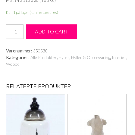
Mål: 94 x 110 x 20 (h x b x d)
Kun 1 på lager (kan restbestilles)
Vegghylle
ADD TO CART
i
tre
antall
Varenummer:
350530
Kategorier:
,
,
,
,
Alle Produkter
Hyller
Hyller & Oppbevaring
Interiør
Woood
RELATERTE PRODUKTER