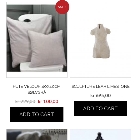
SALE!
PUTE VELOUR 40X40CM
SCULPTURE LEAH LIMESTONE
SØLVGRÅ
kr
695,00
kr
229,00
kr
100,00
ADD TO CART
ADD TO CART