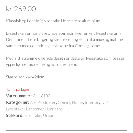
kr
269,00
Klassisk og tidsriktig lysestake i formstøpt aluminium.
Lysestaken er håndlaget, noe som gjør hver enkelt lysestake unik.
Den finnes i flere farger og størrelser, og er fin til å mixe og matche
sammen med de andre lysestakene fra Coming Home.
Med sitt stramme og enkle design er dette en lysestake som passer
ypperlig i det moderne og nordiske hjem.
Størrelser: 6x6x24cm
Tomt på lager
Varenummer:
CH16100
Kategorier:
,
,
,
Alle Produkter
Coming Home
Interiør
Lys/
Lysestake/ Lanterne/ Hurricane
Stikkord:
,
lysestake
Urban