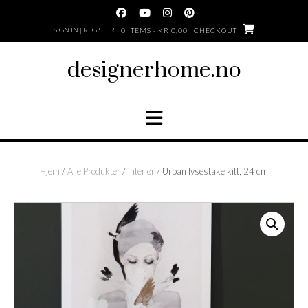
Skip
to
SIGN IN | REGISTER
0 ITEMS - KR 0,00
CHECKOUT
content
designerhome.no
Hjem
/
Alle Produkter
/
Interiør
/ Urban lysestake kitt, 24 cm