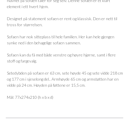
Navnet på sofaen taler for seg selv. Denne sofaen er et klart
element i ett hvert hjem.
Designet på statement sofaen er rent og klassisk. Den er nett til
tross for størrelsen.
Sofaen har nok sitteplass til hele familien. Her kan hele gjengen
synke ned i den behagelige sofaen sammen.
Sofaen kan du få med både venstre og høyre hjørne, samt i flere
stoff og fargevalg.
Setedybden på sofaen er 63 cm, sete høyde 45 og sete vidde 218 cm
og 177 cm i sjeselong del.. Armhøyde 65 cm og armstøtten har en
vidde på 24 cm. Høyden på føttene er 15,5 cm.
Mål: 77x274x210 (h x b x d)