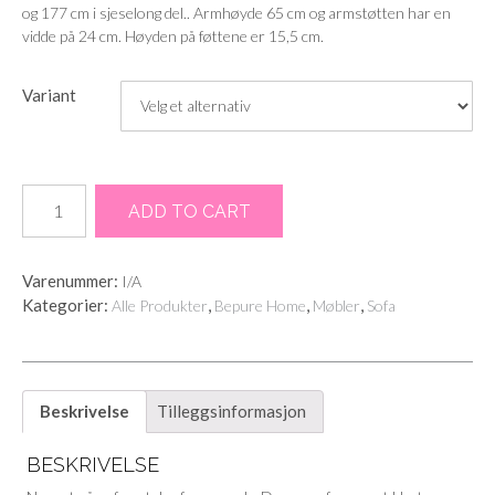
og 177 cm i sjeselong del.. Armhøyde 65 cm og armstøtten har en
vidde på 24 cm. Høyden på føttene er 15,5 cm.
Variant
Statement
ADD TO CART
hjørnesofa
-
warm
Varenummer:
I/A
green
Kategorier:
,
,
,
Alle Produkter
Bepure Home
Møbler
Sofa
velvet
antall
Beskrivelse
Tilleggsinformasjon
BESKRIVELSE