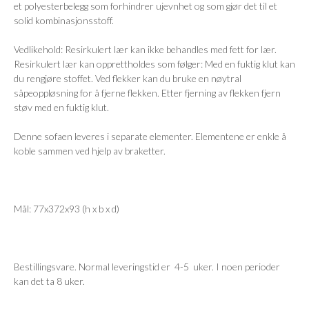
et polyesterbelegg som forhindrer ujevnhet og som gjør det til et
solid kombinasjonsstoff.
Vedlikehold: Resirkulert lær kan ikke behandles med fett for lær.
Resirkulert lær kan opprettholdes som følger: Med en fuktig klut kan
du rengjøre stoffet. Ved flekker kan du bruke en nøytral
såpeoppløsning for å fjerne flekken. Etter fjerning av flekken fjern
støv med en fuktig klut.
Denne sofaen leveres i separate elementer. Elementene er enkle å
koble sammen ved hjelp av braketter.
Mål: 77x372x93 (h x b x d)
Bestillingsvare. Normal leveringstid er 4-5 uker. I noen perioder
kan det ta 8 uker.