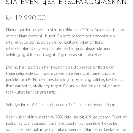
STATEMENT 4 SETER SOFA XL, GRÅ SKINN
kr
19.990,00
Navnet på denne sofaen sier nok, ikke sant? En sofa som dette står
som et klart element i huset. En sofa bestemmer atmosfæren i
interiøret og denne sofaen gir et godt grunnlag for flere
interiørstiler. Designet på statement er grunnleggende, men
selvfølgelig skiller den seg ut på grunn av sin størrelse.
Denne hjørnesofaen har rikelig med sitteplasser, er flott og er
tilgjengelig både som høyre og venstre vendt. Statement passer
perfekt inn i BePureHomes kolleksjon, er ren og solid og består av
flere varianter, stoffer og farger. Denne varianten er utstyrt med
resirkulert lær i en grå farge.
Setedybden er 63 cm, setebredden 372 cm, setehøyden 45 cm
Resirkulert skinn består av 70% ekte lær og 30% polyester. Tekstilet
består av to materialer: bunnlaget består av resirkulert ekte lær
som sikrer det naturlige og unike utseendet. Skinnet er beskyttet av