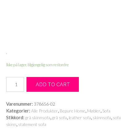
.
Ikke på lager, tilgjengelig som restordre
Statement
ADD TO CART
4
seter
sofa
Varenummer:
378656-02
xl,
Kategorier:
,
,
,
Alle Produkter
Bepure Home
Møbler
Sofa
grå
Stikkord:
,
,
,
,
grå skinnsofa
grå sofa
leather sofa
skinnsofa
sofa
skinn
,
skinn
statement sofa
antall