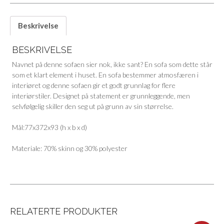
Beskrivelse
BESKRIVELSE
Navnet på denne sofaen sier nok, ikke sant? En sofa som dette står
som et klart element i huset. En sofa bestemmer atmosfæren i
interiøret og denne sofaen gir et godt grunnlag for flere
interiørstiler. Designet på statement er grunnleggende, men
selvfølgelig skiller den seg ut på grunn av sin størrelse.
Mål:77x372x93 (h x b x d)
Materiale: 70% skinn og 30% polyester
RELATERTE PRODUKTER