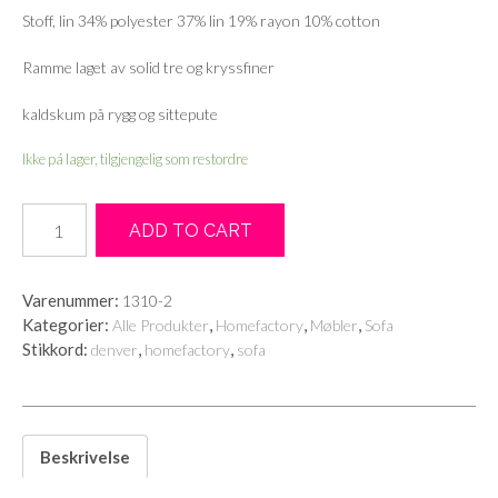
Stoff, lin 34% polyester 37% lin 19% rayon 10% cotton
Ramme laget av solid tre og kryssfiner
kaldskum på rygg og sittepute
Ikke på lager, tilgjengelig som restordre
Spisestue
ADD TO CART
sofa
Denver
Lin
Varenummer:
1310-2
Kalk
Kategorier:
,
,
,
Alle Produkter
Homefactory
Møbler
Sofa
antall
Stikkord:
,
,
denver
homefactory
sofa
Beskrivelse