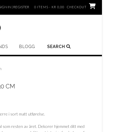
SIGN IN | REGISTER
0 ITEMS - KR 0,00
CHECKOUT
o
NDS
BLOGG
SEARCH
m
30 CM
jerre i sort matt utførelse.
 jul som resten av året. Dekorer hjemmet ditt med