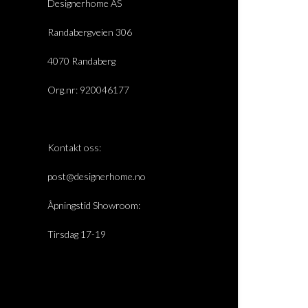
Designerhome AS
Randabergveien 306
4070 Randaberg
Org.nr: 920046177
Kontakt oss:
post@designerhome.no
Åpningstid Showroom:
Tirsdag 17-19