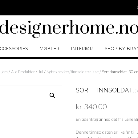
designerhome.n
CCESSORIES
MØBLER
INTERIØR
SHOP BY BRA
Hjem
/
Alle Produkter
/
Jul
/
Nøtteknekker/tinnsoldat/nisse
/ Sort tinnsoldat, 30 c
SORT TINNSOLDAT, 
kr
340,00
En tidsriktig tinnsoldat fra Lene B
Denne tinnsoldaten er like fin til