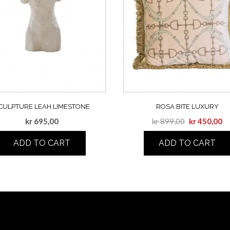
CULPTURE LEAH LIMESTONE
ROSA BITE LUXURY
kr
695,00
kr
899,00
kr
450,00
ADD TO CART
ADD TO CART