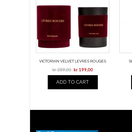
VICTORIAN VELVET LEVRES ROUGES
S
kr
289,00
kr
199,00
ADD TO CART