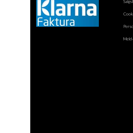
Salgs
Cook
Perso
Meld 