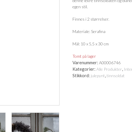
denne lekre tinnsoldaten og bland
egen stil.
Finnes i 2 størrelser.
Materiale: Serafina
Mål: 10 x 5,5 x 30 cm
Tomt på lager
Varenummer:
A00006746
Kategorier:
,
Alle Produkter
Inte
Stikkord:
,
julepynt
tinnsoldat