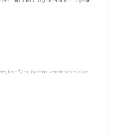
 den sammen med ditt eget interiør for å skape din
,
,
riør
Lene Bjerre
Nøtteknekker/tinnsoldat/nisse