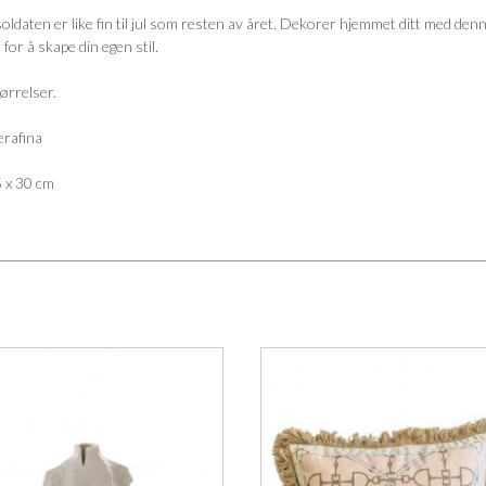
ldaten er like fin til jul som resten av året. Dekorer hjemmet ditt med de
 for å skape din egen stil.
tørrelser.
erafina
5 x 30 cm