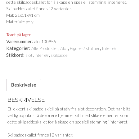
dette skilpaddeskallet for å skape en spesiell stemning i interiøret.
Skilpaddeskallet finnes i 2 varianter.
Mål: 21x11x41 cm
Materiale: poly
Tomt på lager
Varenummer:
alot100955
Kategorier:
,
,
,
Alle Produkter
Alot
Figurer/ statuer
Interiør
Stikkord:
,
,
alot
interiør
skilpadde
Beskrivelse
BESKRIVELSE
Et lekkert skilpadde skjell på stativ fra alot decoration. Det har blitt
veldig populært å dekorere hjemmet sitt med slike elementer som
dette skilpaddeskallet for å skape en spesiell stemning i interiøret.
Skilpaddeskallet finnes i 2 varianter.