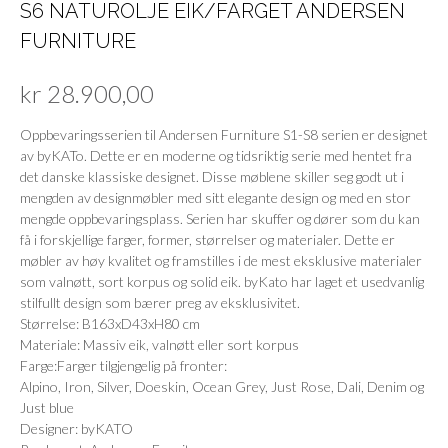
S6 NATUROLJE EIK/FARGET ANDERSEN
FURNITURE
kr
28.900,00
Oppbevaringsserien til Andersen Furniture S1-S8 serien er designet
av byKATo. Dette er en moderne og tidsriktig serie med hentet fra
det danske klassiske designet. Disse møblene skiller seg godt ut i
mengden av designmøbler med sitt elegante design og med en stor
mengde oppbevaringsplass. Serien har skuffer og dører som du kan
få i forskjellige farger, former, størrelser og materialer. Dette er
møbler av høy kvalitet og framstilles i de mest eksklusive materialer
som valnøtt, sort korpus og solid eik. byKato har laget et usedvanlig
stilfullt design som bærer preg av eksklusivitet.
Størrelse: B163xD43xH80 cm
Materiale: Massiv eik, valnøtt eller sort korpus
Farge:Farger tilgjengelig på fronter:
Alpino, Iron, Silver, Doeskin, Ocean Grey, Just Rose, Dali, Denim og
Just blue
Designer: byKATO