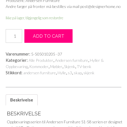
Produsent: Andersen Furniture
Andre farger på fronter må bestilles via mail post@designerhome.no
Ikke på lager, tilgjengelig som restordre
S6
ADD TO CART
Naturolje
eik/farget
Andersen
Varenummer:
5-505010205 -37
Furniture
Kategorier:
,
,
Alle Produkter
Andersen furniture
Hyller &
antall
,
,
,
,
Oppbevaring
Kommoder
Møbler
Skjenk
TV-benk
Stikkord:
,
,
,
,
andersen furniture
Hylle
s3
skap
skjenk
Beskrivelse
BESKRIVELSE
Oppbevaringsserien til Andersen Furniture S1-S8 serien er designet