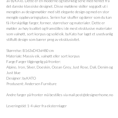
av byKATo. Dette er en moderne og tidsriktig serie med hentet fra
det danske klassiske designet. Disse møblene skiller seg godt ut i
mengden av designmøbler med sitt elegante design og med en stor
mengde oppbevaringsplass. Serien har skuffer og dører som du kan
få i forskjellige farger, former, størrelser og materialer. Dette er
møbler av høy kvalitet og framstilles i de mest eksklusive materialer
som valnøtt, sort korpus og solid eik. byKato har laget et usedvanlig
stilfullt design som bærer preg av eksklusivitet.
Størrelse: B163xD43xH80 cm
Materiale: Massiv eik, valnøtt eller sort korpus
Farge:Farger tilgjengelig på fronter:
Alpino, Iron, Silver, Doeskin, Ocean Grey, Just Rose, Dali, Denim og
Just blue
Designer: byKATO
Produsent: Andersen Furniture
Andre farger på fronter må bestilles via mail post@designerhome.no
Leveringstid: 1-4 uker fra eksternlager