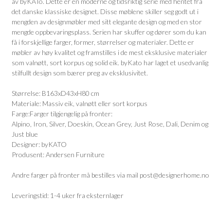
av byKATo. Dette er en moderne og tidsriktig serie med hentet fra
det danske klassiske designet. Disse møblene skiller seg godt ut i
mengden av designmøbler med sitt elegante design og med en stor
mengde oppbevaringsplass. Serien har skuffer og dører som du kan
få i forskjellige farger, former, størrelser og materialer. Dette er
møbler av høy kvalitet og framstilles i de mest eksklusive materialer
som valnøtt, sort korpus og solid eik. byKato har laget et usedvanlig
stilfullt design som bærer preg av eksklusivitet.
Størrelse: B163xD43xH80 cm
Materiale: Massiv eik, valnøtt eller sort korpus
Farge:Farger tilgjengelig på fronter:
Alpino, Iron, Silver, Doeskin, Ocean Grey, Just Rose, Dali, Denim og
Just blue
Designer: byKATO
Produsent: Andersen Furniture
Andre farger på fronter må bestilles via mail post@designerhome.no
Leveringstid: 1-4 uker fra eksternlager