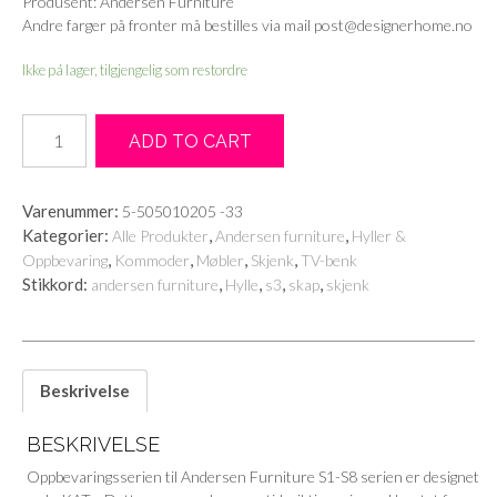
Produsent: Andersen Furniture
Andre farger på fronter må bestilles via mail post@designerhome.no
Ikke på lager, tilgjengelig som restordre
S6
ADD TO CART
Hvitolje
eik/hvit
Andersen
Varenummer:
5-505010205 -33
Furniture
Kategorier:
,
,
Alle Produkter
Andersen furniture
Hyller &
antall
,
,
,
,
Oppbevaring
Kommoder
Møbler
Skjenk
TV-benk
Stikkord:
,
,
,
,
andersen furniture
Hylle
s3
skap
skjenk
Beskrivelse
BESKRIVELSE
Oppbevaringsserien til Andersen Furniture S1-S8 serien er designet