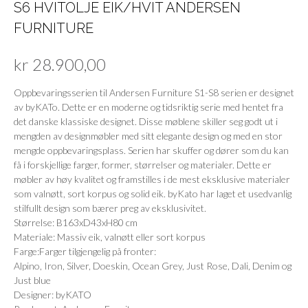
S6 HVITOLJE EIK/HVIT ANDERSEN
FURNITURE
kr
28.900,00
Oppbevaringsserien til Andersen Furniture S1-S8 serien er designet
av byKATo. Dette er en moderne og tidsriktig serie med hentet fra
det danske klassiske designet. Disse møblene skiller seg godt ut i
mengden av designmøbler med sitt elegante design og med en stor
mengde oppbevaringsplass. Serien har skuffer og dører som du kan
få i forskjellige farger, former, størrelser og materialer. Dette er
møbler av høy kvalitet og framstilles i de mest eksklusive materialer
som valnøtt, sort korpus og solid eik. byKato har laget et usedvanlig
stilfullt design som bærer preg av eksklusivitet.
Størrelse: B163xD43xH80 cm
Materiale: Massiv eik, valnøtt eller sort korpus
Farge:Farger tilgjengelig på fronter:
Alpino, Iron, Silver, Doeskin, Ocean Grey, Just Rose, Dali, Denim og
Just blue
Designer: byKATO