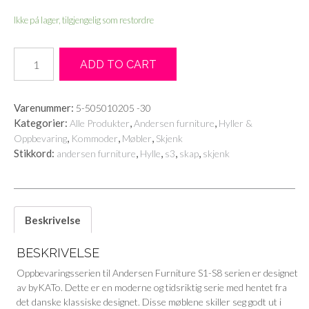
Ikke på lager, tilgjengelig som restordre
S5
ADD TO CART
Valnøtt/hvit
Andersen
Furniture
Varenummer:
5-505010205 -30
antall
Kategorier:
,
,
Alle Produkter
Andersen furniture
Hyller &
,
,
,
Oppbevaring
Kommoder
Møbler
Skjenk
Stikkord:
,
,
,
,
andersen furniture
Hylle
s3
skap
skjenk
Beskrivelse
BESKRIVELSE
Oppbevaringsserien til Andersen Furniture S1-S8 serien er designet
av byKATo. Dette er en moderne og tidsriktig serie med hentet fra
det danske klassiske designet. Disse møblene skiller seg godt ut i