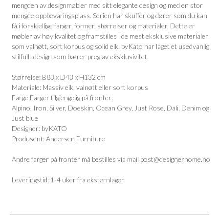
mengden av designmøbler med sitt elegante design og med en stor
mengde oppbevaringsplass. Serien har skuffer og dører som du kan
få i forskjellige farger, former, størrelser og materialer. Dette er
møbler av høy kvalitet og framstilles i de mest eksklusive materialer
som valnøtt, sort korpus og solid eik. byKato har laget et usedvanlig
stilfullt design som bærer preg av eksklusivitet.
Størrelse: B83 x D43 x H132 cm
Materiale: Massiv eik, valnøtt eller sort korpus
Farge:Farger tilgjengelig på fronter:
Alpino, Iron, Silver, Doeskin, Ocean Grey, Just Rose, Dali, Denim og
Just blue
Designer: byKATO
Produsent: Andersen Furniture
Andre farger på fronter må bestilles via mail post@designerhome.no
Leveringstid: 1-4 uker fra eksternlager