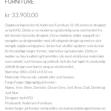
FURNITURE
kr
33.900,00
Oppbevaringsserien til Andersen Furniture S1-S8 serien er designet
av byKATo. Dette er en moderne og tidsriktig serie med hentet fra
det danske klassiske designet. Disse møblene skiller seg godt ut i
mengden av designmøbler med sitt elegante design og med en stor
mengde oppbevaringsplass. Serien har skuffer og dører som du kan
få i forskjellige farger, former, størrelser og materialer. Dette er
møbler av høy kvalitet og framstilles i de mest eksklusive materialer
som valnøtt, sort korpus og solid eik. byKato har laget et usedvanlig
stilfullt design som bærer preg av eksklusivitet.
Størrelse: B83 x D43 x H132 cm
Materiale: Massiv eik, valnøtt eller sort korpus
Farge:Farger tilgjengelig på fronter:
Alpino, Iron, Silver, Doeskin, Ocean Grey, Just Rose, Dali, Denim og
Just blue
Designer: byKATO
Produsent: Andersen Furniture
Andre farger på fronter må bestilles via mail post@designerhome.no