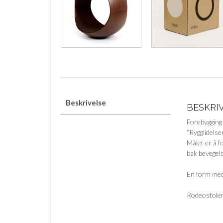
Beskrivelse
BESKRI
Forebygging 
“Rygglidelse
Målet er å f
bak bevegels
En form med 
Rodeostolen 