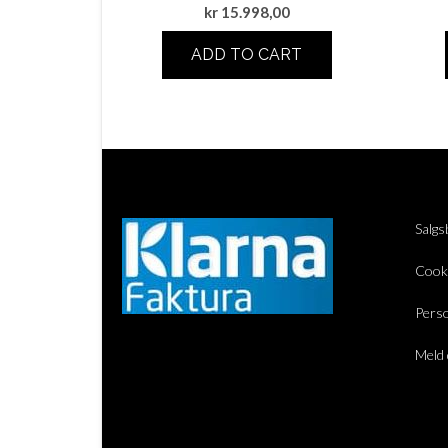
kr
15.998,00
ADD TO CART
Salgs
Cook
Perso
Meld 