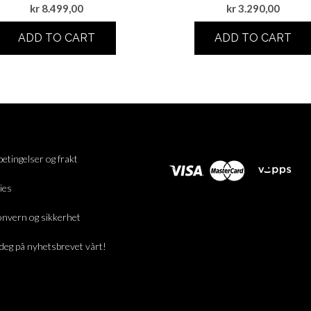
kr
8.499,00
kr
3.290,00
ADD TO CART
ADD TO CART
betingelser og frakt
ies
nvern og sikkerhet
deg på nyhetsbrevet vårt!