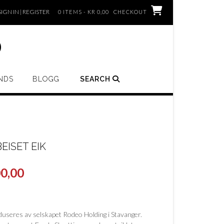
SIGN IN | REGISTER
0 ITEMS - KR 0,00
CHECKOUT
o
NDS
BLOGG
SEARCH
ISET EIK
0,00
useres av selskapet Rodeo Holding i Stavanger.