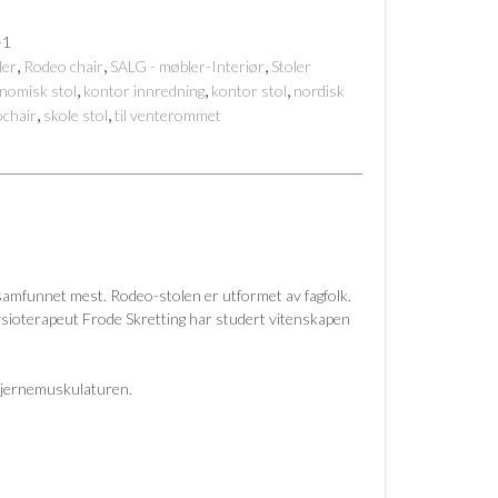
-1
,
,
,
ler
Rodeo chair
SALG - møbler-Interiør
Stoler
,
,
,
nomisk stol
kontor innredning
kontor stol
nordisk
,
,
chair
skole stol
til venterommet
 samfunnet mest. Rodeo-stolen er utformet av fagfolk.
fysioterapeut Frode Skretting har studert vitenskapen
 kjernemuskulaturen.