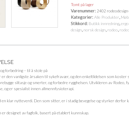
Tomt på lager
Varenummer:
2402 rodeodesign
Kategorier:
,
Alle Produkter
Møb
Stikkord:
,
Butikk innredning
ergo
,
,
,
design
norsk design
rodeo
rodeo
VELSE
og forbedring – til å stole på
r er den vanligste årsaken til sykefravær, og den enkeltlidelsen som koster
orebygge slitasje og smerter, og forbedre rygghelsen. Utvikleren av Rodeo, 
e, og er spesialist innen allmennfysioterapi.
en klar nytteverdi. Den som sitter, er i stadig bevegelse og styrker derfor
er designet av fagfolk, basert på etablert kunnskap.