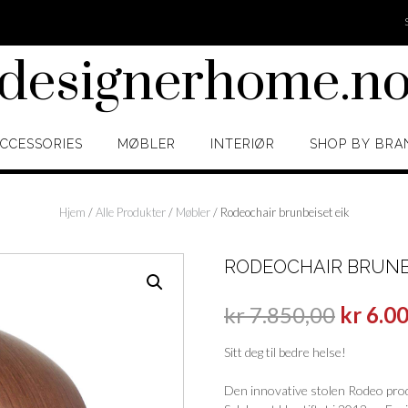
designerhome.n
CCESSORIES
MØBLER
INTERIØR
SHOP BY BRA
Hjem
/
Alle Produkter
/
Møbler
/ Rodeochair brunbeiset eik
RODEOCHAIR BRUNBE
kr
7.850,00
kr
6.00
Sitt deg til bedre helse!
Den innovative stolen Rodeo prod