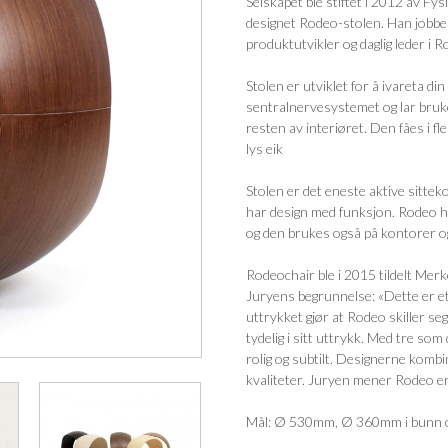
Selskapet ble stiftet i 2012 av Fy
designet Rodeo-stolen. Han jobber 
produktutvikler og daglig leder i 
Stolen er utviklet for å ivareta d
sentralnervesystemet og lar bruk
resten av interiøret. Den fåes i fl
lys eik
Stolen er det eneste aktive sittek
har design med funksjon. Rodeo har
og den brukes også på kontorer o
Rodeochair ble i 2015 tildelt Merk
Juryens begrunnelse: «Dette er et
uttrykket gjør at Rodeo skiller s
tydelig i sitt uttrykk. Med tre s
rolig og subtilt. Designerne ko
kvaliteter. Juryen mener Rodeo er
Mål: Ø 530mm, Ø 360mm i bunn 