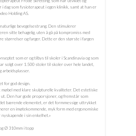
siopterapeut Frode Skretting, som har utviklet og
i dag som fysioterapeut i egen klinikk, samt at han er
Rodeo Holding AS.
in naturlige bevegelsestrang. Den stimulerer
eren sitte behagelig, uten å gå på kompromiss med
ere størrelser og farger. Dette er den største i fargen
onseptet som er og tilbys til skoler i Scandinavia og som
 solgt over 1.500 stoler til skoler over hele landet,
g arbeidsplasser.
et for god design.
 møbel med klare skulpturelle kvaliteter. Det estetiske
eg ut. Den har gode proporsjoner, og fremstår som
om det bærende elementet, er det formmessige uttrykket
mbinerer en imøtekommende, myk form med ergonomiske
 nyskapende i sin enkelhet.»
og Ø 310mm i topp