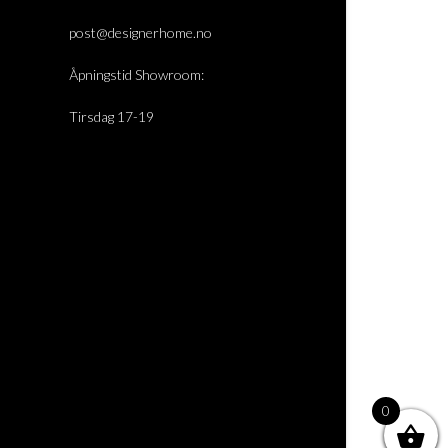
post@designerhome.no
Åpningstid Showroom:
Tirsdag 17-19
0