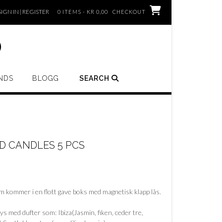
SIGN IN | REGISTER
0 ITEMS - KR 0,00
CHECKOUT
o
NDS
BLOGG
SEARCH
D CANDLES 5 PCS
om kommer i en flott gave boks med magnetisk klapp lås.
s med dufter som: Ibiza(Jasmin, fiken, ceder tre,