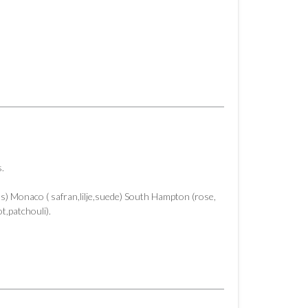
s.
rus) Monaco ( safran,lilje,suede) South Hampton (rose,
t,patchouli).