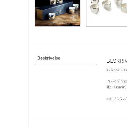
Beskrivelse
BESKRI
Et lekkert s
Pakken inneh
lilje, Jasmi
Mål: 35,5 x 