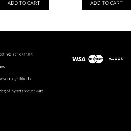
ADD TO CART
ADD TO CART
betingelser og frakt
ies
nvern og sikkerhet
deg på nyhetsbrevet vårt!