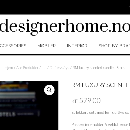
designerhome.n
CCESSORIES
MØBLER
INTERIØR
SHOP BY BRA
Hjem
/
Alle Produkter
/
Jul
/
Duftelys/lys
/ RM luxury scented candles 5 pcs
RM LUXURY SCENTE
kr
579,00
Et lekkert sett med fem duftlys s
Pakken inneholder 5 velduftende ly