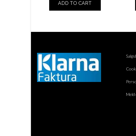
ADD TO CART
Salgs
Cook
Perso
Meld 