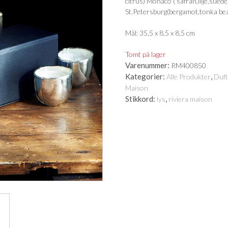
citrus) Monaco ( safran,lilje,suede
St.Petersburg(bergamot,tonka bea
Mål: 35,5 x 8,5 x 8,5 cm
Tomt på lager
Varenummer:
RM400850
Kategorier:
,
Alle Produkter
Duft
Maison
Stikkord:
,
lys
riviera maison