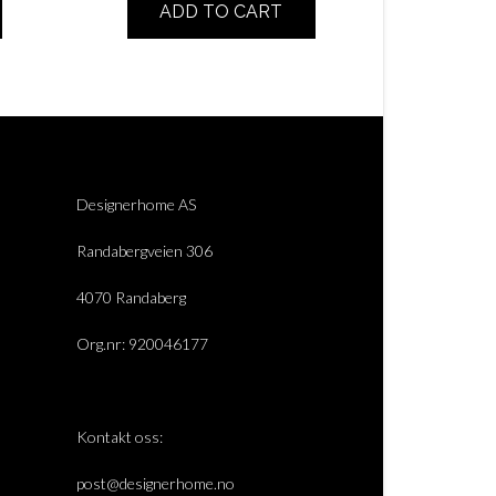
ADD TO CART
Designerhome AS
Randabergveien 306
4070 Randaberg
Org.nr: 920046177
Kontakt oss:
post@designerhome.no