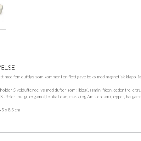
VELSE
ett med fem duftlys som kommer i en flott gave boks med magnetisk klapp lå
older 5 velduftende lys med dufter som: Ibiza(Jasmin, fiken, ceder tre, cit
n) St.Petersburg(bergamot,tonka bean, musk) og Amsterdam (pepper, bargamo
8,5 x 8,5 cm