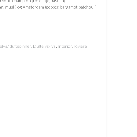
) South Hampton (rose, lilje, Jasmin)
n, musk) og Amsterdam (pepper, bargamot,patchouli).
,
,
,
elys/ duftepinner
Duftelys/lys
Interiør
Riviera