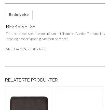
Beskrivelse
BESKRIVELSE
Flott bord med sort tretopp på sort stålramme. Bordet fås i small og
large, og passer ypperlig sammen som sett.
Mål: 38x60x60 cm (h x b x d)
RELATERTE PRODUKTER