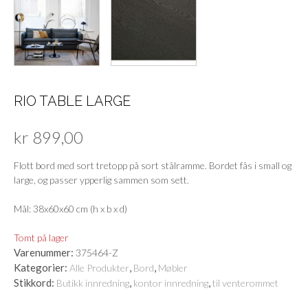
RIO TABLE LARGE
kr
899,00
Flott bord med sort tretopp på sort stålramme. Bordet fås i small og
large, og passer ypperlig sammen som sett.
Mål: 38x60x60 cm (h x b x d)
Tomt på lager
Varenummer:
375464-Z
Kategorier:
,
,
Alle Produkter
Bord
Møbler
Stikkord:
,
,
Butikk innredning
kontor innredning
til venterommet