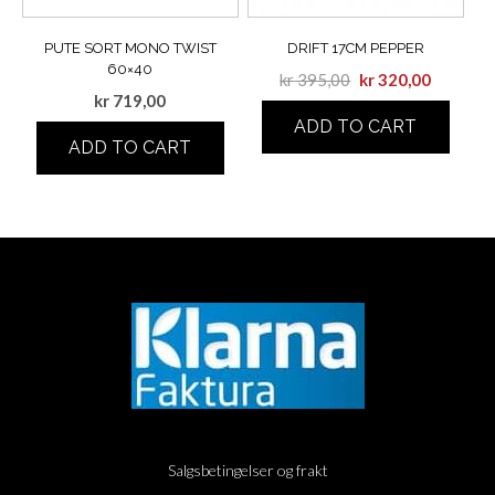
PUTE SORT MONO TWIST
DRIFT 17CM PEPPER
60×40
kr
395,00
kr
320,00
kr
719,00
ADD TO CART
ADD TO CART
Salgsbetingelser og frakt