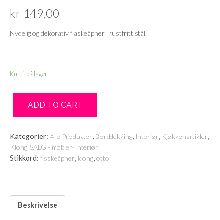
kr
149,00
Nydelig og dekorativ flaskeåpner i rustfritt stål.
Kun 1 på lager
ADD TO CART
Kategorier:
,
,
,
,
Alle Produkter
Borddekking
Interiør
Kjøkkenartikler
,
Klong
SALG - møbler-Interiør
Stikkord:
,
,
flsskeåpner
klong
otto
Beskrivelse