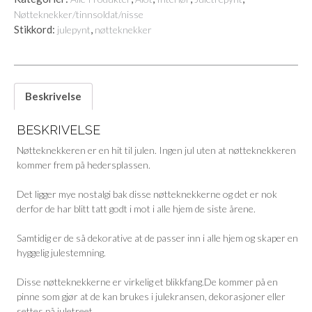
Nøtteknekker/tinnsoldat/nisse
Stikkord:
,
julepynt
nøtteknekker
Beskrivelse
BESKRIVELSE
Nøtteknekkeren er en hit til julen. Ingen jul uten at nøtteknekkeren
kommer frem på hedersplassen.
Det ligger mye nostalgi bak disse nøtteknekkerne og det er nok
derfor de har blitt tatt godt i mot i alle hjem de siste årene.
Samtidig er de så dekorative at de passer inn i alle hjem og skaper en
hyggelig julestemning.
Disse nøtteknekkerne er virkelig et blikkfang.De kommer på en
pinne som gjør at de kan brukes i julekransen, dekorasjoner eller
settes på juletreet.