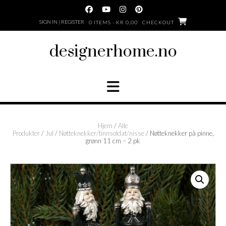
Skip
to
SIGN IN | REGISTER
0 ITEMS - KR 0,00
CHECKOUT
content
designerhome.no
Hjem
/
Alle
Produkter
/
Jul
/
Nøtteknekker/tinnsoldat/nisse
/ Nøtteknekker på pinne,
grønn 11 cm – 2 pk