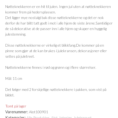
Nøtteknekkeren er en hit til julen. Ingen jul uten at nøtteknekkeren
kommer frem på hedersplassen.
Det ligger mye nostalgi bak disse nøtteknekkerne og det er nok
derfor de har blitt tatt godt i mot i alle hjem de siste årene.Samtidig er
de så dekorative at de passer inn i alle hjem og skaper en hyggelig
julestemning.
Disse nøtteknekkerne er virkelig et blikkfang.De kommer på en
pinne som gjør at de kan brukes i julekransen, dekorasjoner eller
settes på juletreet.
Nøtteknekkerne finnes i rød og grønn og i flere størrelser.
Mål: 11 cm
Det følger med 2 forskjellige nøtteknekkere i pakken, som vist på
bildet.
Tomt på lager
Varenummer:
Alot100901
Kategorier:
,
,
,
,
Alle Produkter
Alot
Interiør
Juletrepynt