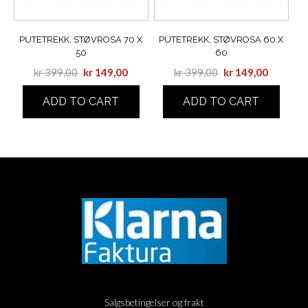
PUTETREKK, STØVROSA 70 X
PUTETREKK, STØVROSA 60 X
50
60
kr
399,00
kr
149,00
kr
399,00
kr
149,00
ADD TO CART
ADD TO CART
Salgsbetingelser og frakt