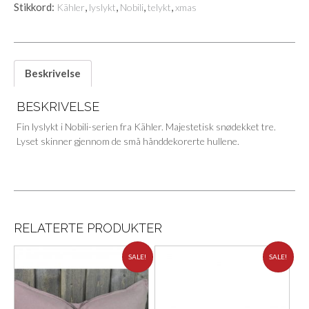
Stikkord:
,
,
,
,
Kähler
lyslykt
Nobili
telykt
xmas
Beskrivelse
BESKRIVELSE
Fin lyslykt i Nobili-serien fra Kähler. Majestetisk snødekket tre.
Lyset skinner gjennom de små hånddekorerte hullene.
RELATERTE PRODUKTER
SALE!
SALE!