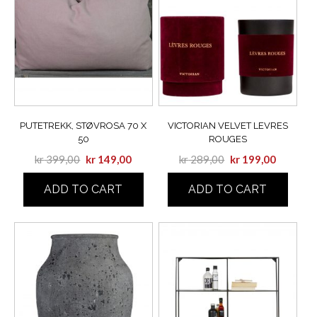
PUTETREKK, STØVROSA 70 X
VICTORIAN VELVET LEVRES
50
ROUGES
kr
399,00
kr
149,00
kr
289,00
kr
199,00
ADD TO CART
ADD TO CART