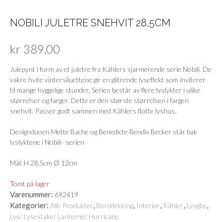
NOBILI JULETRE SNEHVIT 28,5CM
kr
389,00
Julepynt i form av et juletre fra Kählers sjarmerende serie Nobili. De
vakre hvite vintersiluettene gir en glitrende lyseffekt som inviterer
til mange hyggelige stunder. Serien består av flere lyslykter i ulike
størrelser og farger. Dette er den største størrelsen i fargen
snehvit. Passer godt sammen med Kählers flotte lyshus.
Designduoen Mette Bache og Benedicte Bendix Becker står bak
lyslyktene i Nobili- serien
Mål: H 28,5cm Ø 12cm
Tomt på lager
Varenummer:
692419
Kategorier:
,
,
,
,
,
Alle Produkter
Borddekking
Interiør
Kähler
Lyngby
Lys/ Lysestake/ Lanterne/ Hurricane