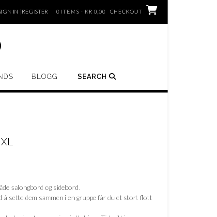
SIGN IN | REGISTER
0 ITEMS - KR 0,00
CHECKOUT
o
NDS
BLOGG
SEARCH
 XL
åde salongbord og sidebord.
ed å sette dem sammen i en gruppe får du et stort flott