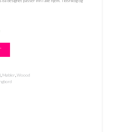
da designet passer inn i alle hjem. Tidsriktig og
e
T
,
,
d
Møbler
Woood
ngbord