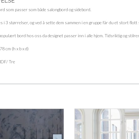
VELSE
bord som passer som både salongbord og sidebord.
s i 3 størrelser, og ved å sette dem sammen i en gruppe får du et stort flott
populært bord hos oss da designet passer inn i alle hjem. Tidsriktig og stilre
8 cm (h x b x d)
MDF/ Tre