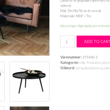
Dette er et populært bord hos oss 
stilrent.
Mål: 39x78x78 cm (h x b x d)
Materiale: MDF / Tre
Ikke på lager, tilgjengelig som restordr
Woood
ADD TO CAR
Mesa
bord
XL
Varenummer:
375430-Z
antall
Kategorier:
,
Alle Produkter
Bor
Stikkord:
,
,
bord
deeekhoorn
salo