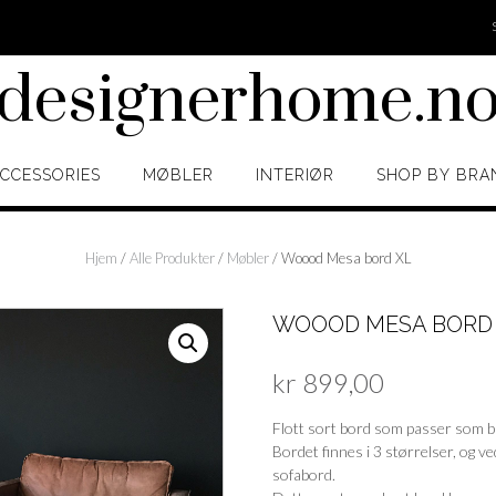
designerhome.n
CCESSORIES
MØBLER
INTERIØR
SHOP BY BRA
Hjem
/
Alle Produkter
/
Møbler
/ Woood Mesa bord XL
WOOOD MESA BORD
kr
899,00
Flott sort bord som passer som b
Bordet finnes i 3 størrelser, og v
sofabord.