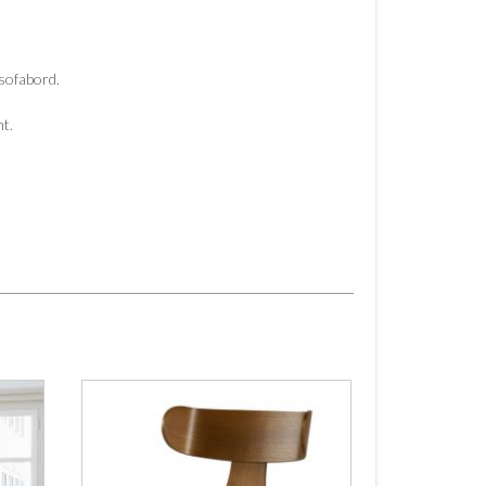
 sofabord.
nt.