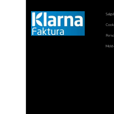
Salgs
Cook
Perso
Meld 