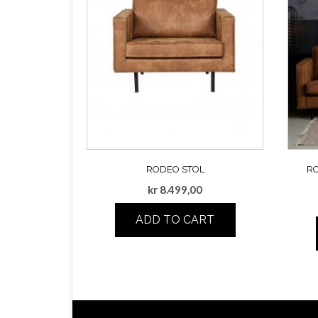
RODEO STOL
RO
kr
8.499,00
ADD TO CART