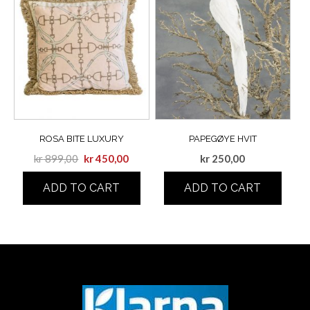
ROSA BITE LUXURY
PAPEGØYE HVIT
kr
899,00
kr
450,00
kr
250,00
ADD TO CART
ADD TO CART