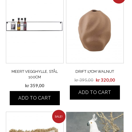
MEERT VEGGHYLLE, STÅL
DRIFT 17CM WALNUT
100CM
kr
395,00
kr
320,00
kr
359,00
ADD TO CART
ADD TO CART
SALE!