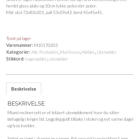
herdet glass plate og 10cm tykke polyester puter.
Mål: stol 72x83x101, pall 53x59x43, bord 45x45x45.
Tomt på lager
Varenummer:
M10170203
Kategorier:
,
,
,
Alle Produkter
Martinsen
Møbler
Utemøbler
Stikkord:
,
hagemøbler
utemøbler
Beskrivelse
BESKRIVELSE
Miami reclinersett er et lekkert utemøblement hvor du sitter
behagelig i lengre tid. Legg deg godt tilbake i stolen og nyt varme dager
og lyse kvelder.
Settet er laget i aluminium ramme, flat og rund kunstrotting,5 mm