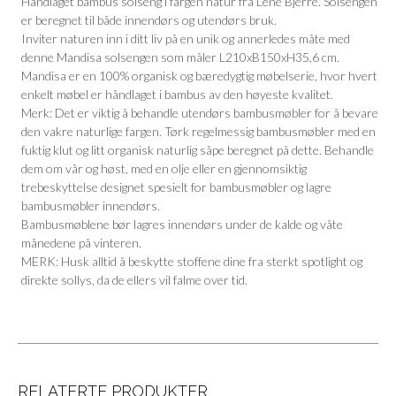
Håndlaget bambus solseng i fargen natur fra Lene Bjerre. Solsengen
er beregnet til både innendørs og utendørs bruk.
Inviter naturen inn i ditt liv på en unik og annerledes måte med
denne Mandisa solsengen som måler L210xB150xH35,6 cm.
Mandisa er en 100% organisk og bæredygtig møbelserie, hvor hvert
enkelt møbel er håndlaget i bambus av den høyeste kvalitet.
Merk: Det er viktig å behandle utendørs bambusmøbler for å bevare
den vakre naturlige fargen. Tørk regelmessig bambusmøbler med en
fuktig klut og litt organisk naturlig såpe beregnet på dette. Behandle
dem om vår og høst, med en olje eller en gjennomsiktig
trebeskyttelse designet spesielt for bambusmøbler og lagre
bambusmøbler innendørs.
Bambusmøblene bør lagres innendørs under de kalde og våte
månedene på vinteren.
MERK: Husk alltid å beskytte stoffene dine fra sterkt spotlight og
direkte sollys, da de ellers vil falme over tid.
RELATERTE PRODUKTER