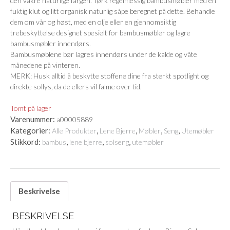
den vakre naturlige fargen. Tørk regelmessig bambusmøbler med en
fuktig klut og litt organisk naturlig såpe beregnet på dette. Behandle
dem om vår og høst, med en olje eller en gjennomsiktig
trebeskyttelse designet spesielt for bambusmøbler og lagre
bambusmøbler innendørs.
Bambusmøblene bør lagres innendørs under de kalde og våte
månedene på vinteren.
MERK: Husk alltid å beskytte stoffene dine fra sterkt spotlight og
direkte sollys, da de ellers vil falme over tid.
Tomt på lager
Varenummer:
a00005889
Kategorier:
,
,
,
,
Alle Produkter
Lene Bjerre
Møbler
Seng
Utemøbler
Stikkord:
,
,
,
bambus
lene bjerre
solseng
utemøbler
Beskrivelse
BESKRIVELSE