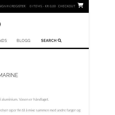
SIGN IN | REGISTER
0 ITEMS - KR 0,00
CHECKOUT
o
NDS
BLOGG
SEARCH
 MARINE
i aluminium. Vasen er håndlaget.
rrelser og er fin til å mixe sammen med andre farger og