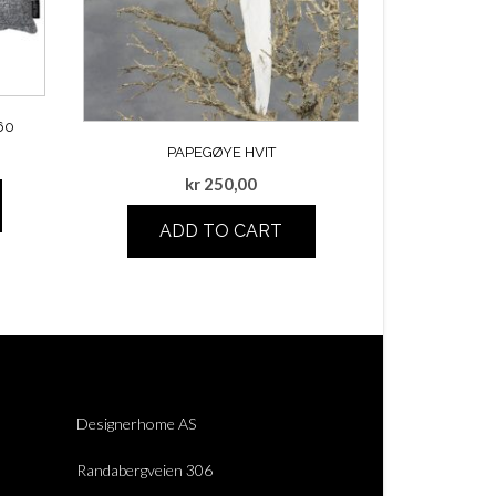
60
PAPEGØYE HVIT
kr
250,00
ADD TO CART
Designerhome AS
Randabergveien 306