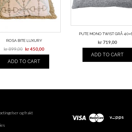
PUTE MONO TWIST GRÅ 40×
ROSA BITE LUXURY
kr
719,00
kr
899,00
kr
450,00
ADD TO CART
ADD TO CART
betingelser og frakt
ies