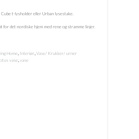
Cube t-lysholder eller Urban lysestake.
t for det nordiske hjem med rene og stramme linjer.
,
,
ing Home
Interiør
Vase/ Krukker/ urner
,
lotus vase
vase