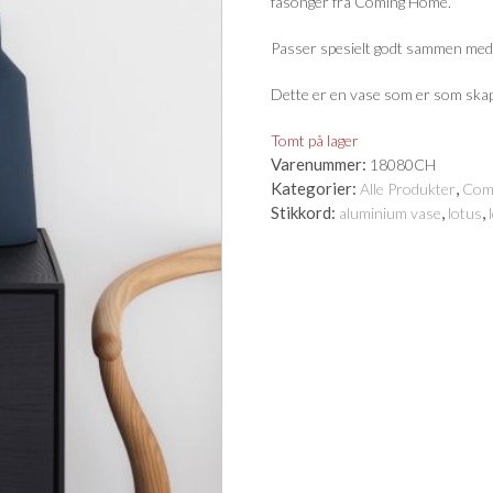
fasonger fra Coming Home.
Passer spesielt godt sammen med 
Dette er en vase som er som skap
Tomt på lager
Varenummer:
18080CH
Kategorier:
,
Alle Produkter
Com
Stikkord:
,
,
aluminium vase
lotus