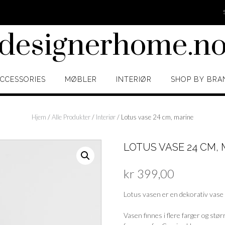
designerhome.n
CCESSORIES
MØBLER
INTERIØR
SHOP BY BRA
Hjem
/
Alle Produkter
/
Interiør
/ Lotus vase 24 cm, marine
LOTUS VASE 24 CM,
kr
399,00
Lotus vasen er en dekorativ vase 
Vasen finnes i flere farger og stø