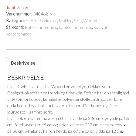
Tomt på lager
Varenummer:
340462-N
Kategorier:
,
,
,
Alle Produkter
Møbler
Sofa
Woood
Stikkord:
,
,
,
Butikk innredning
kontor innredning
sofa
til
venterommet
Beskrivelse
BESKRIVELSE
Livia 3 seter Natural fra Woood er virkelig en lekker sofa.
Designet på sofaen er trendy og tidsriktig. Sofaen har en utrolig god
sittekomfort og det behagelige polyesterstoffet gjør sofaen bare
enda bedre. Livia har sortlakkerte treben. Det finnes også en
loungestol i samme serie.
Livia sofaen har en høyde på 80 cm, vidde på 236 cm og dybde på 86
cm. Setehøyden er 45 cm og sete vidden er 212 cm, samt setedybde
på 58 cm. Armlenet har en høyde på 67 cm og en vidde på 12 cm.